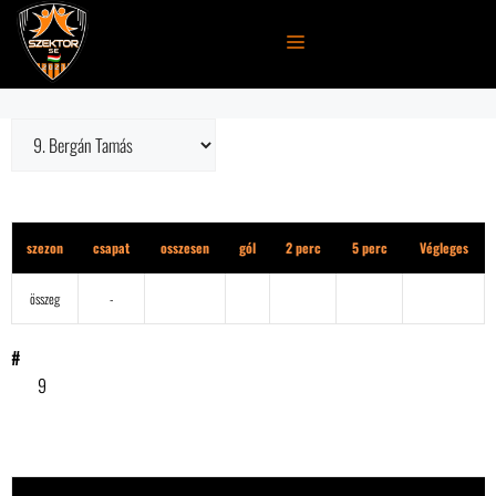
Kilépés
a
MENÜ
tartalomba
1. osztály
szezon
csapat
osszesen
gól
2 perc
5 perc
Végleges
összeg
-
#
9
eredmény