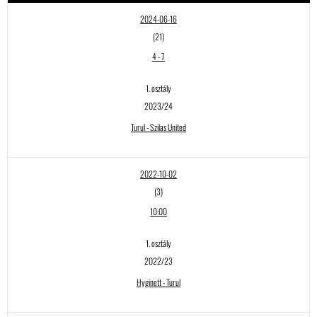
2024-06-16
(21)
4
-
7
1. osztály
2023/24
Turul - Szilas United
2022-10-02
(3)
10:00
1. osztály
2022/23
Hyginett - Turul