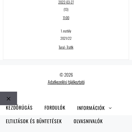
2022-03-27
(13)
11:00
1. osztály
2021/22
Turul - Trafik
© 2026
Adatkezelési tájékoztató
Bezár
KEZDŐRÚGÁS
FORDULÓK
INFORMÁCIÓK
ELTILTÁSOK ÉS BÜNTETÉSEK
OLVASNIVALÓK