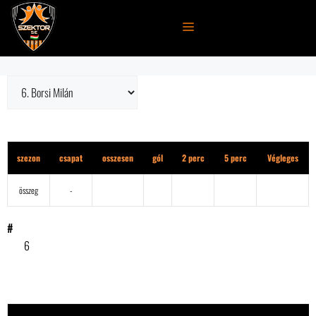
Kilépés
a
MENÜ
tartalomba
1. osztály
szezon
csapat
osszesen
gól
2 perc
5 perc
Végleges
összeg
-
#
6
eredmény