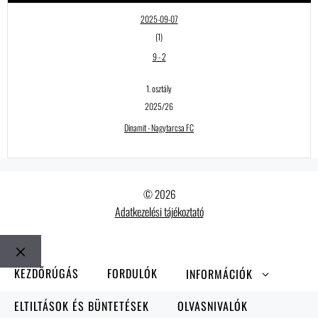
2025-09-07
(1)
9
-
2
1. osztály
2025/26
Dinamit - Nagytarcsa FC
© 2026
Adatkezelési tájékoztató
Bezár
KEZDŐRÚGÁS
FORDULÓK
INFORMÁCIÓK
ELTILTÁSOK ÉS BÜNTETÉSEK
OLVASNIVALÓK