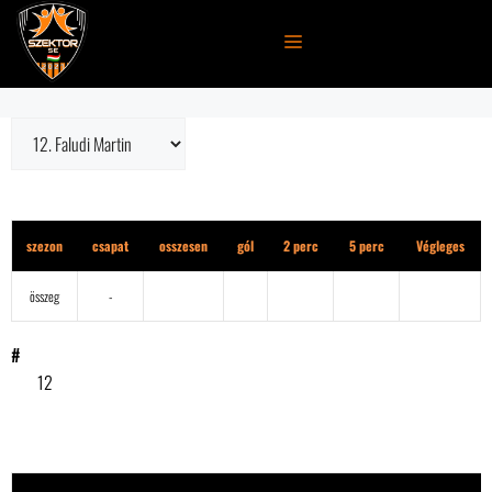
Kilépés
a
MENÜ
tartalomba
1. osztály
szezon
csapat
osszesen
gól
2 perc
5 perc
Végleges
összeg
-
#
12
eredmény