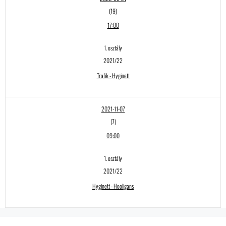
(19)
17:00
1. osztály
2021/22
Trafik - Hyginett
2021-11-07
(7)
09:00
1. osztály
2021/22
Hyginett - Hooligans