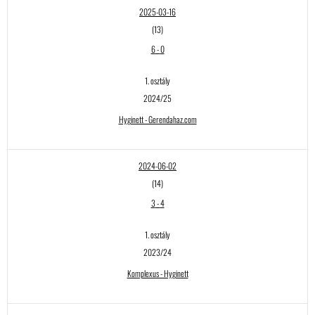
2025-03-16
(13)
6
-
0
1. osztály
2024/25
Hyginett - Gerendahaz.com
2024-06-02
(14)
3
-
4
1. osztály
2023/24
Komplexus - Hyginett