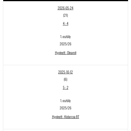
2026-05-24
(21)
4
-
4
1. osztály
2025/26
Hyginett - Dinamit
2025-10-12
(6)
5
-
2
1. osztály
2025/26
Hyginett - Kistarcsa BT