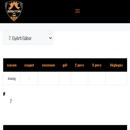
Kilépés
a
MENÜ
tartalomba
1. osztály
szezon
csapat
osszesen
gól
2 perc
5 perc
Végleges
összeg
-
#
7
eredmény