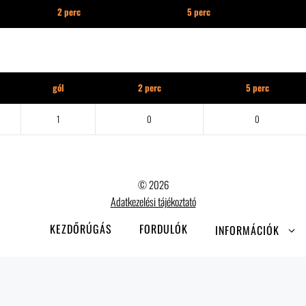
2 perc
5 perc
gól
2 perc
5 perc
1
0
0
© 2026
Adatkezelési tájékoztató
KEZDŐRÚGÁS
FORDULÓK
INFORMÁCIÓK