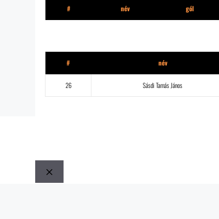
#
név
gól
Gerendahaz.com
#
név
26
Sásdi Tamás János
Bezár