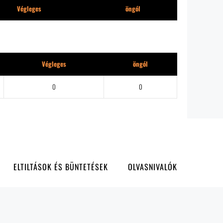
Végleges
öngól
Végleges
öngól
0
0
ELTILTÁSOK ÉS BÜNTETÉSEK
OLVASNIVALÓK