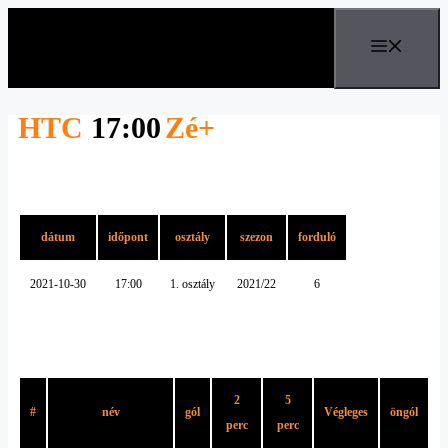
Kilépés
a
MEN
tartalomba
HTC
17:00
Zé+
Részletek
dátum
időpont
osztály
szezon
forduló
2021-10-30
17:00
1. osztály
2021/22
6
HTC
2
5
#
név
gól
Végleges
öngól
perc
perc