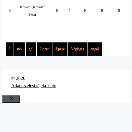
Kovács „Kovász”
9
0
1
0
0
0
Péter
Zé+
#
név
gól
2 perc
5 perc
Végleges
öngól
© 2026
Adatkezelési tájékoztató
Bezár