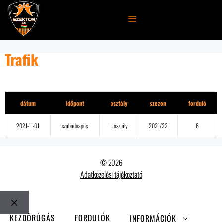
Kilépés
a
MENÜ
tartalomba
Trafik
Részletek
dátum
időpont
osztály
szezon
forduló
2021-11-01
szabadnapos
1. osztály
2021/22
6
© 2026
Adatkezelési tájékoztató
Bezár
KEZDŐRÚGÁS
FORDULÓK
INFORMÁCIÓK