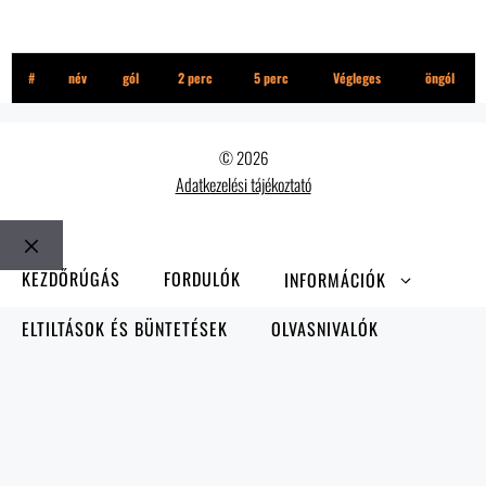
Street FC
#
név
gól
2 perc
5 perc
Végleges
öngól
© 2026
Adatkezelési tájékoztató
Bezár
KEZDŐRÚGÁS
FORDULÓK
INFORMÁCIÓK
ELTILTÁSOK ÉS BÜNTETÉSEK
OLVASNIVALÓK