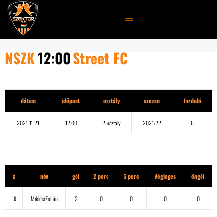
Kilépés
a
MENÜ
tartalomba
NSZK
12:00
Street FC
Részletek
dátum
időpont
osztály
szezon
forduló
2021-11-21
12:00
2. osztály
2021/22
6
NSZK
#
név
gól
2 perc
5 perc
Végleges
öngól
10
Miklósi Zoltán
2
0
0
0
0