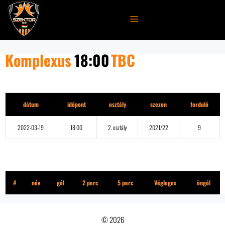
Kilépés
a
MENÜ
tartalomba
Komplexus
18:00
TBC
Részletek
dátum
időpont
osztály
szezon
forduló
2022-03-19
18:00
2. osztály
2021/22
9
Komplexus
#
név
gól
2 perc
5 perc
Végleges
öngól
© 2026