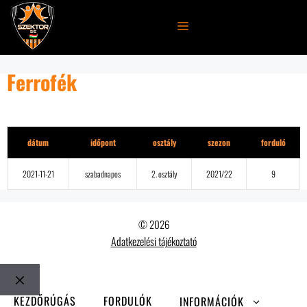
Kilépés
a
MENÜ
tartalomba
Ferrofék
Részletek
dátum
időpont
osztály
szezon
forduló
2021-11-21
szabadnapos
2. osztály
2021/22
9
© 2026
Adatkezelési tájékoztató
Bezár
KEZDŐRÚGÁS
FORDULÓK
INFORMÁCIÓK