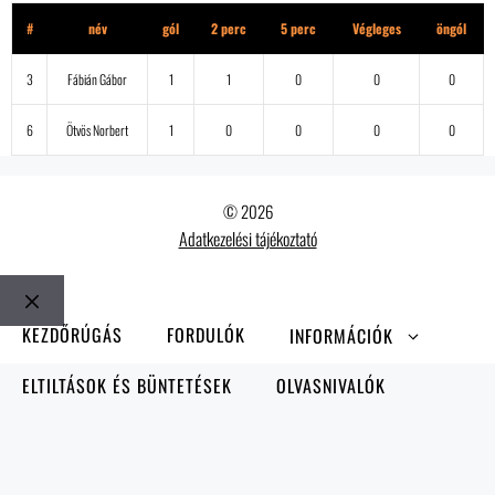
#
név
gól
2 perc
5 perc
Végleges
öngól
3
Fábián Gábor
1
1
0
0
0
6
Ötvös Norbert
1
0
0
0
0
© 2026
Adatkezelési tájékoztató
Bezár
KEZDŐRÚGÁS
FORDULÓK
INFORMÁCIÓK
ELTILTÁSOK ÉS BÜNTETÉSEK
OLVASNIVALÓK