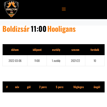
Kilépés
a
MENÜ
tartalomba
Boldizsár
11:00
Hooligans
Részletek
dátum
időpont
osztály
szezon
forduló
2022-03-06
11:00
1. osztály
2021/22
10
Boldizsár
#
név
gól
2 perc
5 perc
Végleges
öngól
Hooligans