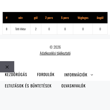
Trafik
#
név
gól
2 perc
5 perc
Végleges
öngól
8
Tóth Viktor
2
0
0
0
0
© 2026
Adatkezelési tájékoztató
Bezár
KEZDŐRÚGÁS
FORDULÓK
INFORMÁCIÓK
ELTILTÁSOK ÉS BÜNTETÉSEK
OLVASNIVALÓK