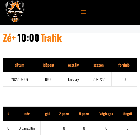
Kilépés
a
MENÜ
tartalomba
Zé+
10:00
Trafik
Részletek
dátum
időpont
osztály
szezon
forduló
2022-03-06
10:00
1. osztály
2021/22
10
Zé+
#
név
gól
2 perc
5 perc
Végleges
öngól
8
Orbán Zoltán
1
0
0
0
0