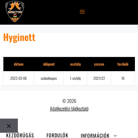
Kilépés
a
MENÜ
tartalomba
Hyginett
Részletek
dátum
időpont
osztály
szezon
forduló
2022-03-06
szabadnapos
1. osztály
2021/22
10
© 2026
Adatkezelési tájékoztató
Bezár
KEZDŐRÚGÁS
FORDULÓK
INFORMÁCIÓK