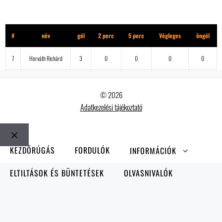
Szilas United
#
név
gól
2 perc
5 perc
Végleges
öngól
7
Horváth Richárd
3
0
0
0
0
© 2026
Adatkezelési tájékoztató
Bezár
KEZDŐRÚGÁS
FORDULÓK
INFORMÁCIÓK
ELTILTÁSOK ÉS BÜNTETÉSEK
OLVASNIVALÓK