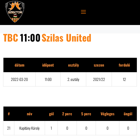
Kilépés
a
MENÜ
tartalomba
TBC
11:00
Szilas United
Részletek
dátum
időpont
osztály
szezon
forduló
2022-03-20
11:00
2. osztály
2021/22
12
TBC
#
név
gól
2 perc
5 perc
Végleges
öngól
21
Kapitány Károly
1
0
0
0
0