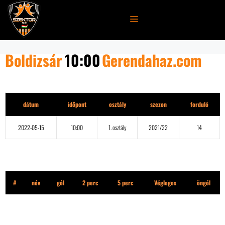
Kilépés
a
MENÜ
tartalomba
Boldizsár
10:00
Gerendahaz.com
Részletek
dátum
időpont
osztály
szezon
forduló
2022-05-15
10:00
1. osztály
2021/22
14
Boldizsár
#
név
gól
2 perc
5 perc
Végleges
öngól
Gerendahaz.com