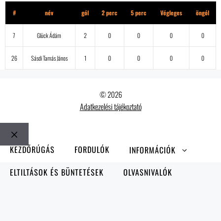
#
név
gól
2 perc
5 perc
Végleges
öngól
7
Glück Ádám
2
0
0
0
0
26
Sásdi Tamás János
1
0
0
0
0
© 2026
Adatkezelési tájékoztató
Bezár
KEZDŐRÚGÁS
FORDULÓK
INFORMÁCIÓK
ELTILTÁSOK ÉS BÜNTETÉSEK
OLVASNIVALÓK