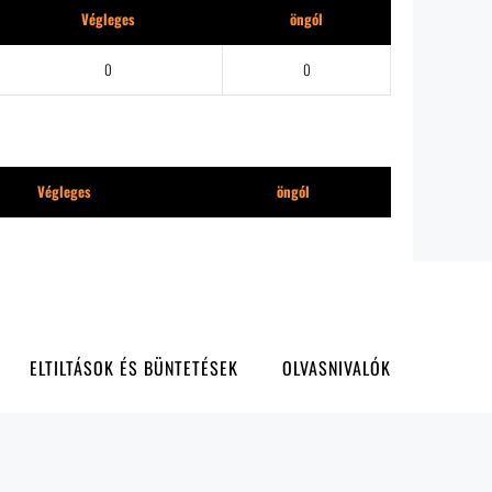
Végleges
öngól
0
0
Végleges
öngól
ELTILTÁSOK ÉS BÜNTETÉSEK
OLVASNIVALÓK