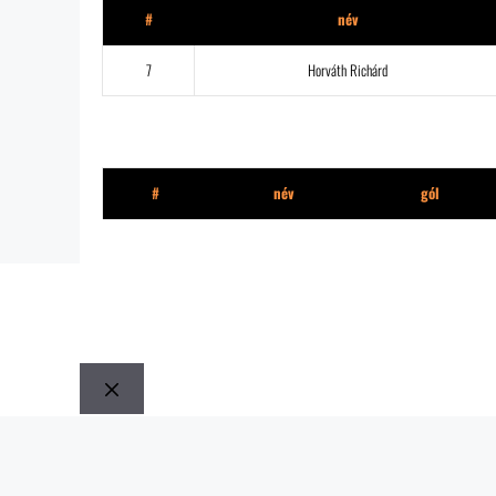
#
név
7
Horváth Richárd
Street FC
#
név
gól
Bezár