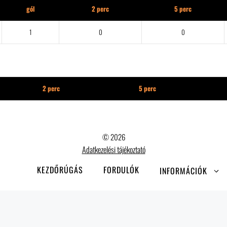
gól
2 perc
5 perc
1
0
0
2 perc
5 perc
© 2026
Adatkezelési tájékoztató
KEZDŐRÚGÁS
FORDULÓK
INFORMÁCIÓK