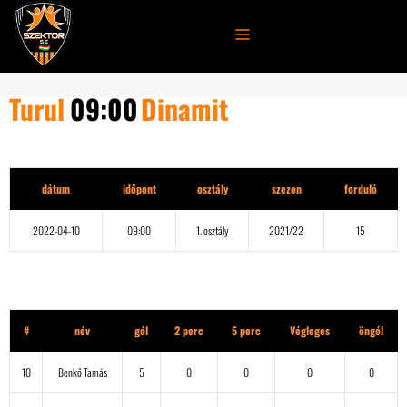
Kilépés
a
MENÜ
tartalomba
Turul
09:00
Dinamit
Részletek
dátum
időpont
osztály
szezon
forduló
2022-04-10
09:00
1. osztály
2021/22
15
Turul
#
név
gól
2 perc
5 perc
Végleges
öngól
10
Benkő Tamás
5
0
0
0
0