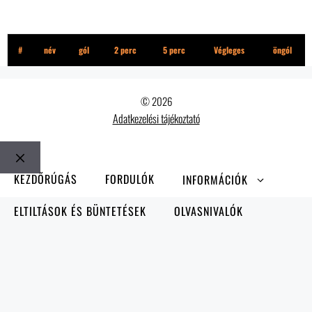
Hooligans
#
név
gól
2 perc
5 perc
Végleges
öngól
© 2026
Adatkezelési tájékoztató
Bezár
KEZDŐRÚGÁS
FORDULÓK
INFORMÁCIÓK
ELTILTÁSOK ÉS BÜNTETÉSEK
OLVASNIVALÓK