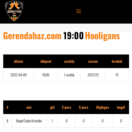
Kilépés
a
MENÜ
tartalomba
Gerendahaz.com
19:00
Hooligans
Részletek
dátum
időpont
osztály
szezon
forduló
2022-04-09
19:00
1. osztály
2021/22
15
Gerendahaz.com
#
név
gól
2 perc
5 perc
Végleges
öngól
8
Bagdi Csaba Krisztián
1
0
0
0
0