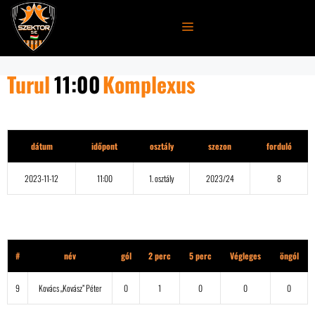
Kilépés
a
MENÜ
tartalomba
Turul
11:00
Komplexus
Részletek
dátum
időpont
osztály
szezon
forduló
2023-11-12
11:00
1. osztály
2023/24
8
Turul
#
név
gól
2 perc
5 perc
Végleges
öngól
9
Kovács „Kovász” Péter
0
1
0
0
0