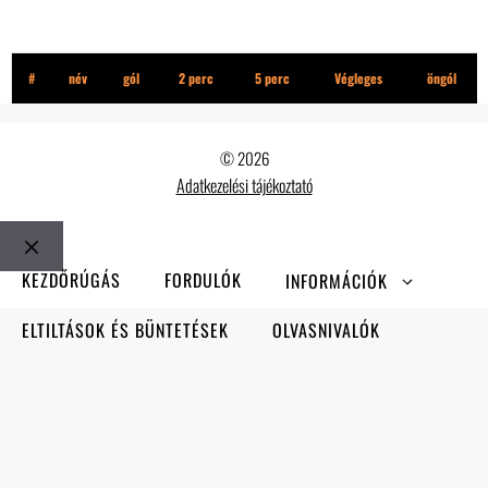
Komplexus
#
név
gól
2 perc
5 perc
Végleges
öngól
© 2026
Adatkezelési tájékoztató
Bezár
KEZDŐRÚGÁS
FORDULÓK
INFORMÁCIÓK
ELTILTÁSOK ÉS BÜNTETÉSEK
OLVASNIVALÓK