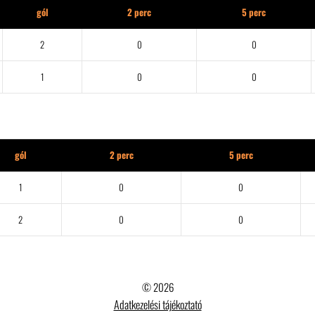
gól
2 perc
5 perc
2
0
0
1
0
0
gól
2 perc
5 perc
1
0
0
2
0
0
© 2026
Adatkezelési tájékoztató