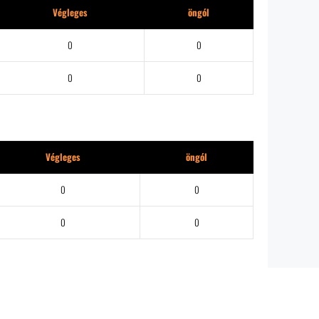
Végleges
öngól
0
0
0
0
Végleges
öngól
0
0
0
0