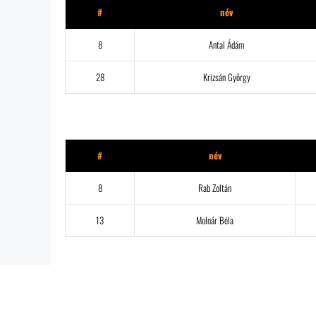
#
név
8
Antal Ádám
28
Krizsán György
Hyginett
#
név
8
Rab Zoltán
13
Molnár Béla