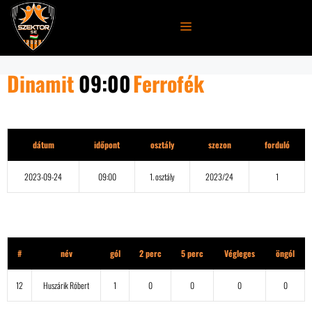
Kilépés
a
MENÜ
tartalomba
Dinamit
09:00
Ferrofék
Részletek
dátum
időpont
osztály
szezon
forduló
2023-09-24
09:00
1. osztály
2023/24
1
Dinamit
#
név
gól
2 perc
5 perc
Végleges
öngól
12
Huszárik Róbert
1
0
0
0
0