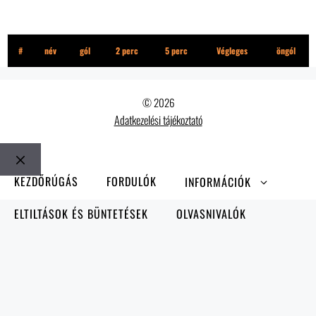
Ferrofék
#
név
gól
2 perc
5 perc
Végleges
öngól
© 2026
Adatkezelési tájékoztató
Bezár
KEZDŐRÚGÁS
FORDULÓK
INFORMÁCIÓK
ELTILTÁSOK ÉS BÜNTETÉSEK
OLVASNIVALÓK