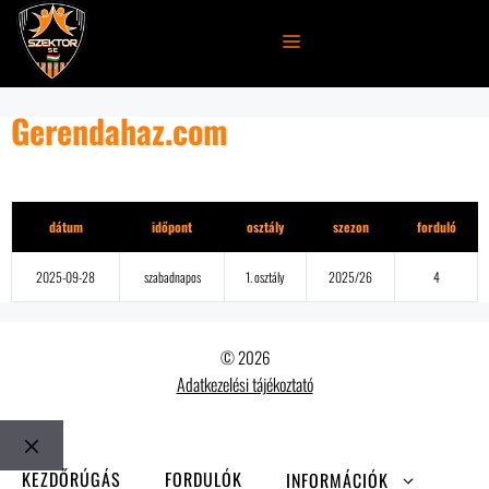
Kilépés
a
MENÜ
tartalomba
Gerendahaz.com
Részletek
dátum
időpont
osztály
szezon
forduló
2025-09-28
szabadnapos
1. osztály
2025/26
4
© 2026
Adatkezelési tájékoztató
Bezár
KEZDŐRÚGÁS
FORDULÓK
INFORMÁCIÓK