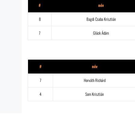
#
név
8
Bagdi Csaba Krisztián
7
Glück Ádám
Szilas United
#
név
7
Horváth Richárd
4
Som Krisztián