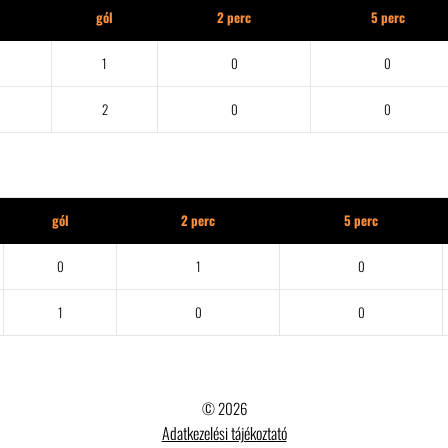
gól
2 perc
5 perc
1
0
0
2
0
0
gól
2 perc
5 perc
0
1
0
1
0
0
© 2026
Adatkezelési tájékoztató