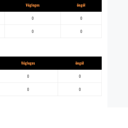
Végleges
öngól
0
0
0
0
Végleges
öngól
0
0
0
0