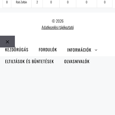
8
Rab Zoltán
2
0
0
0
0
© 2026
Adatkezelési tájékoztató
Bezár
KEZDŐRÚGÁS
FORDULÓK
INFORMÁCIÓK
ELTILTÁSOK ÉS BÜNTETÉSEK
OLVASNIVALÓK