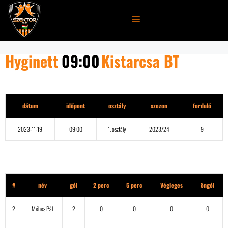
Kilépés
a
MENÜ
tartalomba
Hyginett
09:00
Kistarcsa BT
Részletek
dátum
időpont
osztály
szezon
forduló
2023-11-19
09:00
1. osztály
2023/24
9
Hyginett
#
név
gól
2 perc
5 perc
Végleges
öngól
2
Méhes Pál
2
0
0
0
0