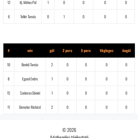
12
ifj. Méhes Pál
1
0
0
0
0
6
Tellér Tamás
0
1
0
0
0
Turul
#
név
gól
2 perc
5 perc
Végleges
öngól
10
Benkő Tamás
2
0
0
0
0
8
Egyed Endre
1
0
0
0
0
15
Szekeres Dániel
1
0
0
0
0
11
Demeter Richárd
2
0
0
0
0
© 2026
Adatkezelési tájékoztató