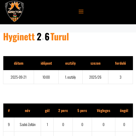
Kilépés
a
MENÜ
tartalomba
Hyginett
2
6
Turul
-
Részletek
dátum
időpont
osztály
szezon
forduló
2025-09-21
10:00
1. osztály
2025/26
3
Hyginett
#
név
gól
2 perc
5 perc
Végleges
öngól
9
Szabó Zoltán
1
0
0
0
0