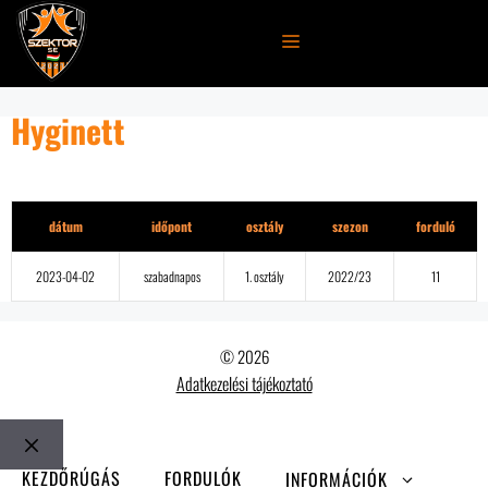
Kilépés
a
MENÜ
tartalomba
Hyginett
Részletek
dátum
időpont
osztály
szezon
forduló
2023-04-02
szabadnapos
1. osztály
2022/23
11
© 2026
Adatkezelési tájékoztató
Bezár
KEZDŐRÚGÁS
FORDULÓK
INFORMÁCIÓK