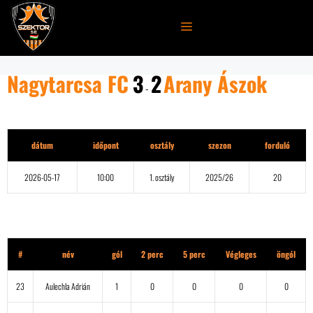
Kilépés
a
MENÜ
tartalomba
Nagytarcsa FC
3
2
Arany Ászok
-
Részletek
dátum
időpont
osztály
szezon
forduló
2026-05-17
10:00
1. osztály
2025/26
20
Nagytarcsa FC
#
név
gól
2 perc
5 perc
Végleges
öngól
23
Aulechla Adrián
1
0
0
0
0