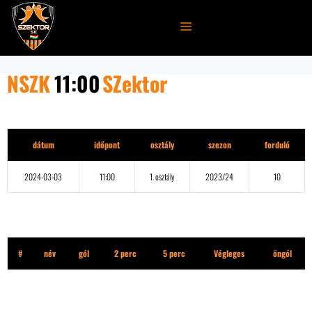
Kilépés
a
MENÜ
tartalomba
NSZK
11:00
SZektor
Részletek
dátum
időpont
osztály
szezon
forduló
2024-03-03
11:00
1. osztály
2023/24
10
NSZK
#
név
gól
2 perc
5 perc
Végleges
öngól
SZektor