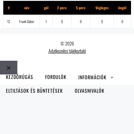
#
név
gól
2 perc
5 perc
Végleges
öngól
12
Frank Gábor
1
0
0
0
0
© 2026
Adatkezelési tájékoztató
Bezár
KEZDŐRÚGÁS
FORDULÓK
INFORMÁCIÓK
ELTILTÁSOK ÉS BÜNTETÉSEK
OLVASNIVALÓK