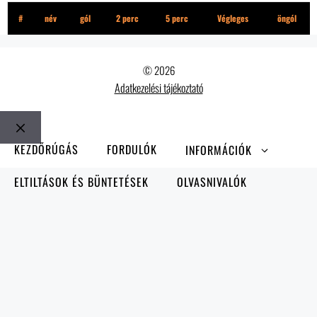
#
név
gól
2 perc
5 perc
Végleges
öngól
© 2026
Adatkezelési tájékoztató
Bezár
KEZDŐRÚGÁS
FORDULÓK
INFORMÁCIÓK
ELTILTÁSOK ÉS BÜNTETÉSEK
OLVASNIVALÓK