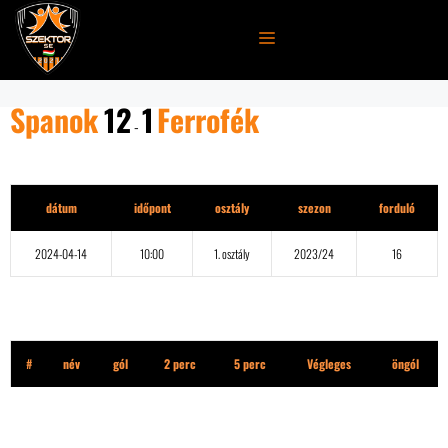
Kilépés
a
MENÜ
tartalomba
Spanok
12
1
Ferrofék
-
Részletek
dátum
időpont
osztály
szezon
forduló
2024-04-14
10:00
1. osztály
2023/24
16
Spanok
#
név
gól
2 perc
5 perc
Végleges
öngól
Ferrofék