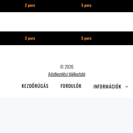
2 perc
5 perc
2 perc
5 perc
© 2026
Adatkezelési tájékoztató
KEZDŐRÚGÁS
FORDULÓK
INFORMÁCIÓK