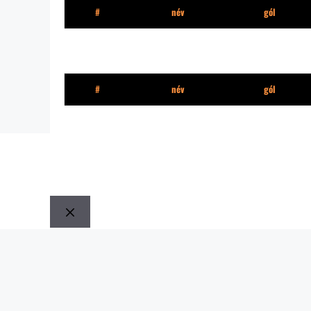
#
név
gól
SZektor
#
név
gól
Bezár