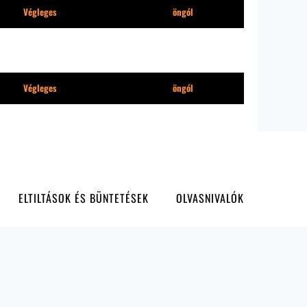
Végleges
öngól
Végleges
öngól
ELTILTÁSOK ÉS BÜNTETÉSEK
OLVASNIVALÓK