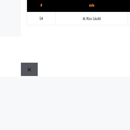
#
név
54
Id. Kiss László
Bezár