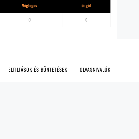
Végleges
öngól
0
0
ELTILTÁSOK ÉS BÜNTETÉSEK
OLVASNIVALÓK