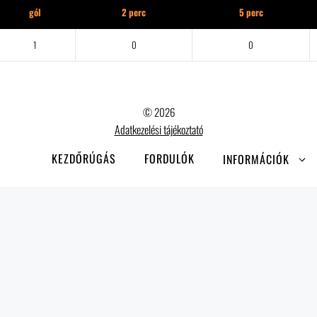
gól
2 perc
5 perc
1
0
0
© 2026
Adatkezelési tájékoztató
KEZDŐRÚGÁS
FORDULÓK
INFORMÁCIÓK