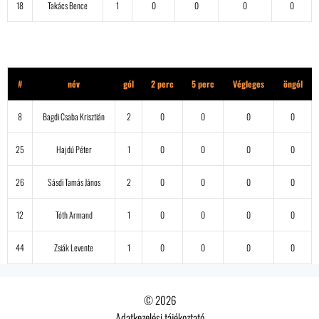
18
Takács Bence
1
0
0
0
0
Gerendahaz.com
#
név
gól
2 perc
5 perc
Végleges
öngól
8
Bagdi Csaba Krisztián
2
0
0
0
0
25
Hajdú Péter
1
0
0
0
0
26
Sásdi Tamás János
2
0
0
0
0
12
Tóth Armand
1
0
0
0
0
44
Zsiák Levente
1
0
0
0
0
© 2026
Adatkezelési tájékoztató