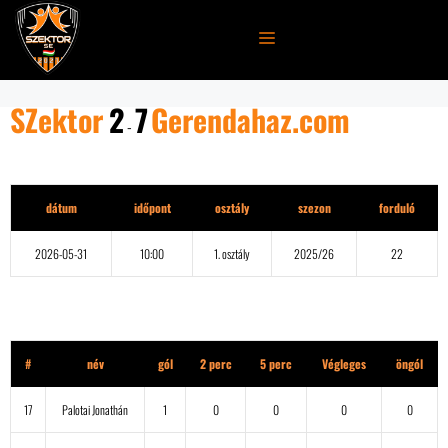
Kilépés
a
MENÜ
tartalomba
SZektor
2
7
Gerendahaz.com
-
Részletek
dátum
időpont
osztály
szezon
forduló
2026-05-31
10:00
1. osztály
2025/26
22
SZektor
#
név
gól
2 perc
5 perc
Végleges
öngól
17
Palotai Jonathán
1
0
0
0
0