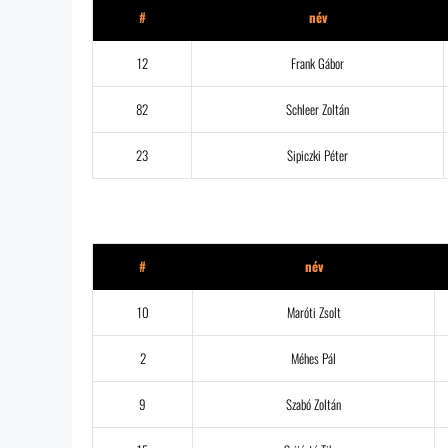
#
név
12
Frank Gábor
82
Schleer Zoltán
23
Sipiczki Péter
Hyginett
#
név
10
Maróti Zsolt
2
Méhes Pál
9
Szabó Zoltán