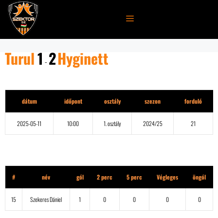
Kilépés
a
MENÜ
tartalomba
Turul
1
2
Hyginett
-
Részletek
dátum
időpont
osztály
szezon
forduló
2025-05-11
10:00
1. osztály
2024/25
21
Turul
#
név
gól
2 perc
5 perc
Végleges
öngól
15
Szekeres Dániel
1
0
0
0
0