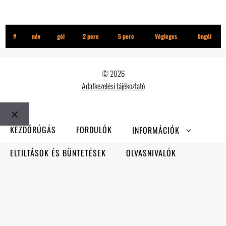
Hyginett
#
név
gól
2 perc
5 perc
Végleges
öngól
© 2026
Adatkezelési tájékoztató
Bezár
KEZDŐRÚGÁS
FORDULÓK
INFORMÁCIÓK
ELTILTÁSOK ÉS BÜNTETÉSEK
OLVASNIVALÓK