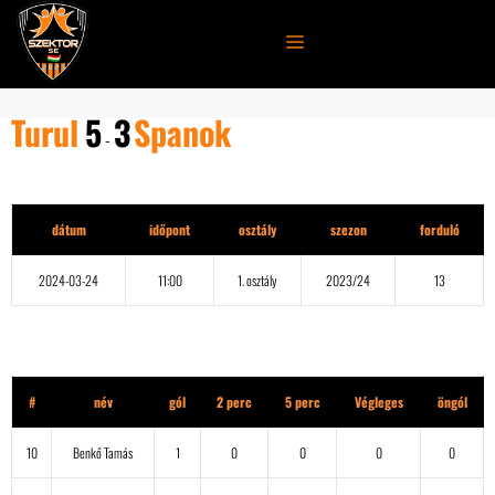
Kilépés
a
MENÜ
tartalomba
Turul
5
3
Spanok
-
Részletek
dátum
időpont
osztály
szezon
forduló
2024-03-24
11:00
1. osztály
2023/24
13
Turul
#
név
gól
2 perc
5 perc
Végleges
öngól
10
Benkő Tamás
1
0
0
0
0