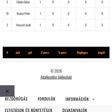
5
Fábián Gábor
1
0
0
0
0
19
Turányi Péter
1
0
0
0
0
2
Venczel László
1
0
0
0
0
Spanok
#
név
gól
2 perc
5 perc
Végleges
öngól
© 2026
Adatkezelési tájékoztató
Bezár
KEZDŐRÚGÁS
FORDULÓK
INFORMÁCIÓK
ELTILTÁSOK ÉS BÜNTETÉSEK
OLVASNIVALÓK