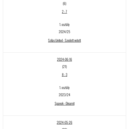
(6)
2
-
7
1. osztály
2024/25
Szilas United - Szedett vetett
2024-06-16
(21)
8
-
3
1. osztály
2023/24
Spanok - Dinamit
2024-05-26