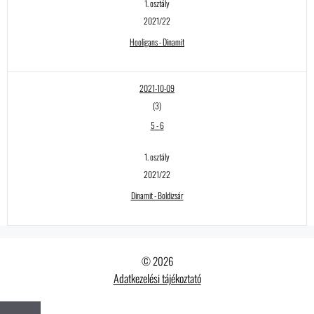
1. osztály
2021/22
Hooligans - Dinamit
2021-10-09
(3)
5
-
6
1. osztály
2021/22
Dinamit - Boldizsár
© 2026
Adatkezelési tájékoztató