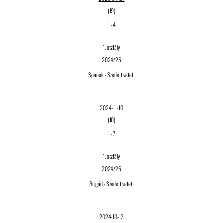
(19)
1
-
4
1. osztály
2024/25
Spanok - Szedett vetett
2024-11-10
(10)
1
-
7
1. osztály
2024/25
Brigád - Szedett vetett
2024-10-13