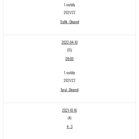
1. osztály
2021/22
Trafik - Dinamit
2022-04-10
(15)
09:00
1. osztály
2021/22
Turul - Dinamit
2021-10-16
(4)
4
-
3