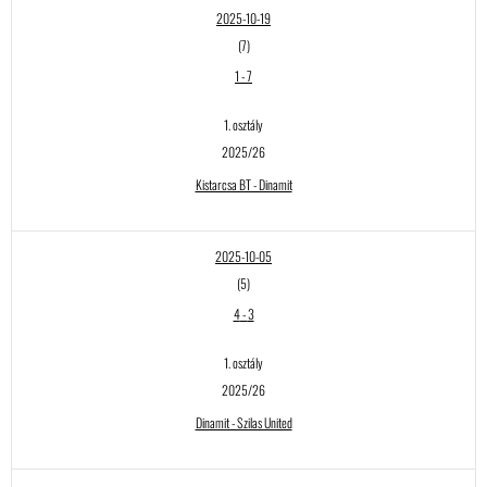
2025-10-19
(7)
1
-
7
1. osztály
2025/26
Kistarcsa BT - Dinamit
2025-10-05
(5)
4
-
3
1. osztály
2025/26
Dinamit - Szilas United