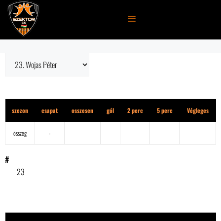
Kilépés
a
MENÜ
tartalomba
1. osztály
szezon
csapat
osszesen
gól
2 perc
5 perc
Végleges
összeg
-
#
23
eredmény