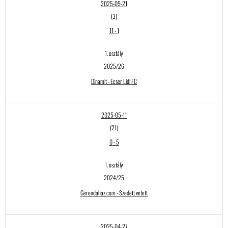
2025-09-21
(3)
11
-
1
1. osztály
2025/26
Dinamit - Ecser Lidl FC
2025-05-11
(21)
0
-
5
1. osztály
2024/25
Gerendahaz.com - Szedett vetett
2025-04-27