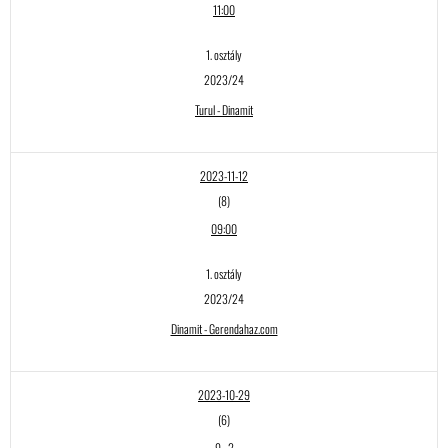
11:00
1. osztály
2023/24
Turul - Dinamit
2023-11-12
(8)
09:00
1. osztály
2023/24
Dinamit - Gerendahaz.com
2023-10-29
(6)
9
-
2